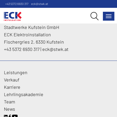
+43 5372 6930 317
eck@stwk.at
Nav
Stadtwerke Kufstein GmbH
ECK Elektroinstallation
Fischergries 2, 6330 Kufstein
+43 5372 6930 317
|
eck
@
stwk.at
Leistungen
Verkauf
Karriere
Lehrlingsakademie
Team
News