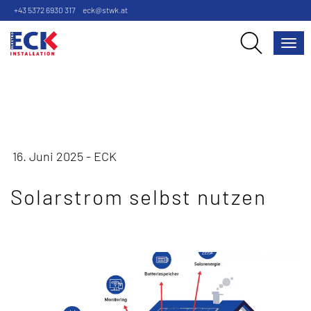
+43 5372 6930 317
eck@stwk.at
Nav
16. Juni 2025 - ECK
Solarstrom selbst nutzen