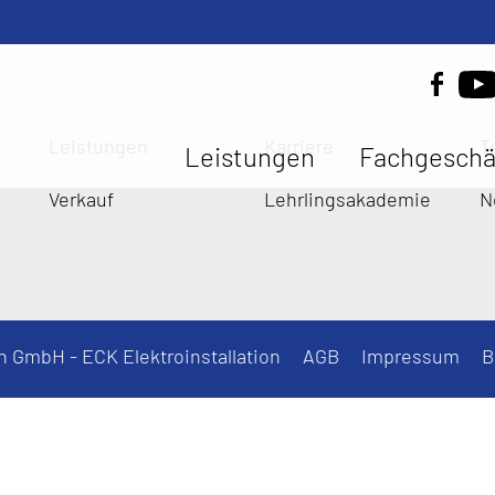
Leistungen
Karriere
T
Leistungen
Fachgeschä
Verkauf
Lehrlingsakademie
N
n GmbH - ECK Elektroinstallation
AGB
Impressum
B