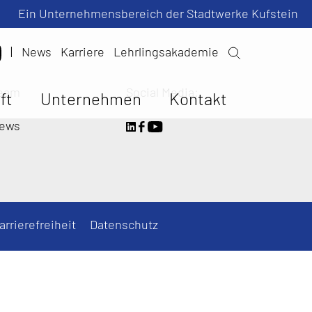
Ein Unternehmensbereich der Stadtwerke Kufstein
|
News
Karriere
Lehrlingsakademie
eam
Social Media:
ft
Unternehmen
Kontakt
ews
arrierefreiheit
Datenschutz