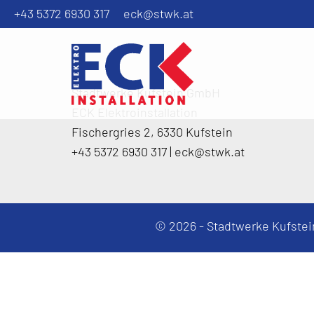
Oops, an error occurred! Request: 0a0145fba2121
+43 5372 6930 317
eck@stwk.at
Stadtwerke Kufstein GmbH
ECK Elektroinstallation
Fischergries 2, 6330 Kufstein
+43 5372 6930 317
|
eck
@
stwk.at
© 2026 - Stadtwerke Kufstei